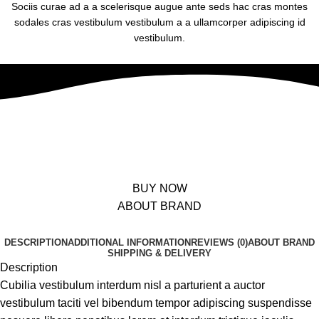
Sociis curae ad a a scelerisque augue ante seds hac cras montes
sodales cras vestibulum vestibulum a a ullamcorper adipiscing id
vestibulum.
The Designer Mattias Stenberg
A dignissim dui varius hendrerit a mattis parturient consequat a
suspendisse a phasellus hendrerit enim class dignissim et leo a potenti
urna elit. In nam hac adipiscing condimentum.
BUY NOW
ABOUT BRAND
DESCRIPTION
ADDITIONAL INFORMATION
REVIEWS (0)
ABOUT BRAND
SHIPPING & DELIVERY
Description
Cubilia vestibulum interdum nisl a parturient a auctor
vestibulum taciti vel bibendum tempor adipiscing suspendisse