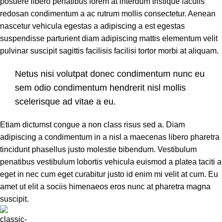
posuere libero penatibus lorem at interdum tristique iaculis
redosan condimentum a ac rutrum mollis consectetur. Aenean
nascetur vehicula egestas a adipiscing a est egestas
suspendisse parturient diam adipiscing mattis elementum velit
pulvinar suscipit sagittis facilisis facilisi tortor morbi at aliquam.
Netus nisi volutpat donec condimentum nunc eu
sem odio condimentum hendrerit nisl mollis
scelerisque ad vitae a eu.
Etiam dictumst congue a non class risus sed a. Diam
adipiscing a condimentum in a nisl a maecenas libero pharetra
tincidunt phasellus justo molestie bibendum. Vestibulum
penatibus vestibulum lobortis vehicula euismod a platea taciti a
eget in nec cum eget curabitur justo id enim mi velit at cum. Eu
amet ut elit a sociis himenaeos eros nunc at pharetra magna
suscipit.